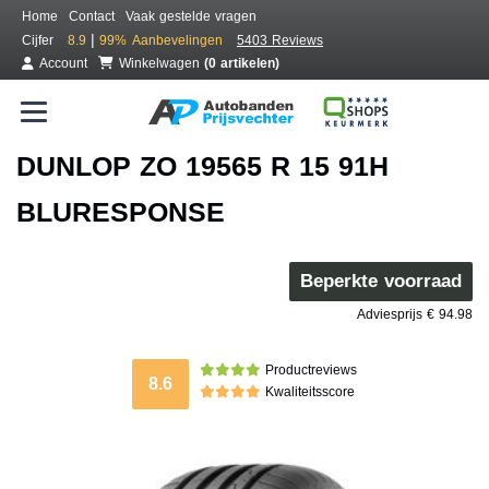
Home
Contact
Vaak gestelde vragen
|
Cijfer
8.9
99%
Aanbevelingen
5403 Reviews
Account
Winkelwagen
(0 artikelen)
DUNLOP ZO 19565 R 15 91H
BLURESPONSE
Beperkte voorraad
Adviesprijs € 94.98
Productreviews
8.6
Kwaliteitsscore