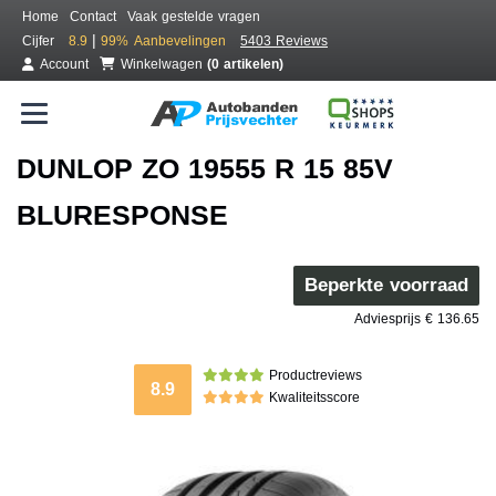
Home
Contact
Vaak gestelde vragen
|
Cijfer
8.9
99%
Aanbevelingen
5403 Reviews
Account
Winkelwagen
(0 artikelen)
DUNLOP ZO 19555 R 15 85V
BLURESPONSE
Beperkte voorraad
Adviesprijs € 136.65
Productreviews
8.9
Kwaliteitsscore