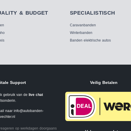
UALITY & BUDGET
SPECIALISTISCH
ken
Caravanbanden
ho
Winterbanden
xis
Banden elektrische autos
itale Support
Veilig Betalen
k gebruik van de
live chat
tsonderin.
ail naar
info@autobanden-
svechter.nl
 reageren op werkdagen doorgaans