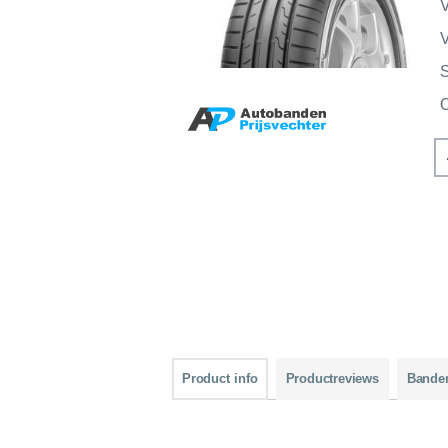
V
V
Product info
Productreviews
Bande