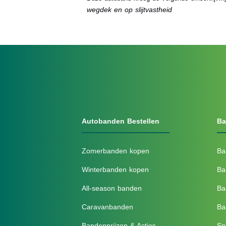
wegdek en op slijtvastheid
Autobanden Bestellen
Ba
Zomerbanden kopen
Ba
Winterbanden kopen
Ba
All-season banden
Ba
Caravanbanden
Ba
Bandenprijzen & Acties
Sn