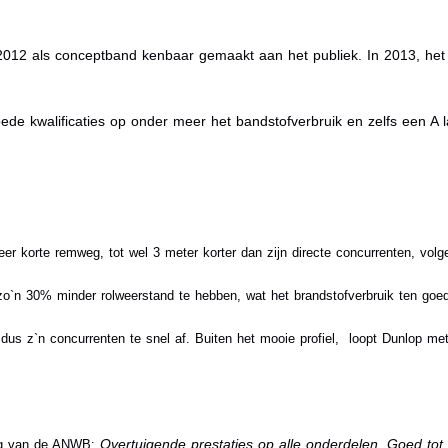
2012 als conceptband kenbaar gemaakt aan het publiek. In 2013, het 
e kwalificaties op onder meer het bandstofverbruik en zelfs een A la
r korte remweg, tot wel 3 meter korter dan zijn directe concurrenten, vol
zo`n 30% minder rolweerstand te hebben, wat het brandstofverbruik ten goe
s z`n concurrenten te snel af. Buiten het mooie profiel, loopt Dunlop me
Overtuigende prestaties op alle onderdelen. Goed to
ing van de ANWB: