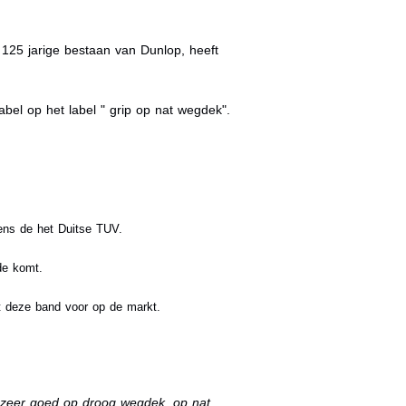
125 jarige bestaan van Dunlop, heeft
bel op het label " grip op nat wegdek".
gens de het Duitse TUV.
de komt.
t deze band voor op de markt.
t zeer goed op droog wegdek, op nat