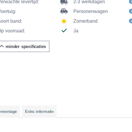
erwachte levertijd:
2-3 werkdagen
oertuig:
Personenwagen
Soort band:
Zomerband
Op voorraad:
Ja
minder specificaties
nmontage
Extra informatie