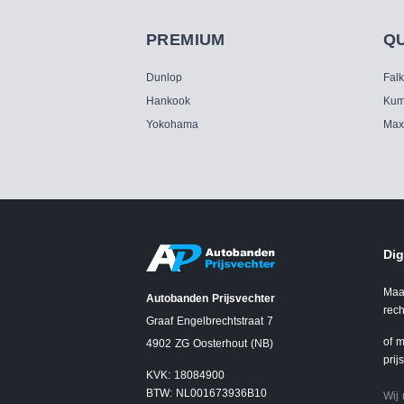
PREMIUM
Q
Dunlop
Fal
Hankook
Kum
Yokohama
Max
Dig
Maa
Autobanden Prijsvechter
rech
Graaf Engelbrechtstraat 7
of m
4902 ZG Oosterhout (NB)
prij
KVK: 18084900
BTW: NL001673936B10
Wij