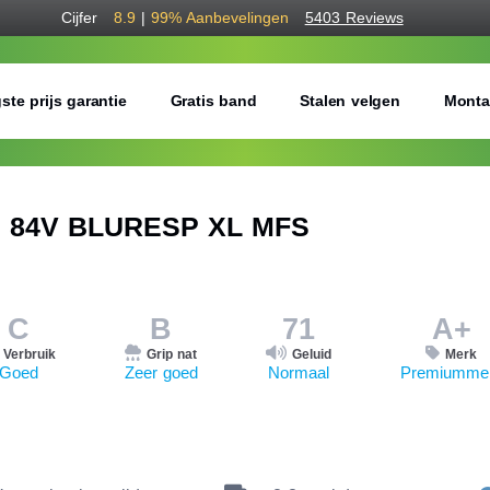
Cijfer
8.9
|
99%
Aanbevelingen
5403 Reviews
ste prijs garantie
Gratis band
Stalen velgen
Monta
6 84V BLURESP XL MFS
C
B
71
A+
Verbruik
Grip nat
Geluid
Merk
Goed
Zeer goed
Normaal
Premiumme