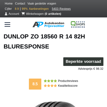
Home
Contact
Vaak gestelde vragen
|
Cijfer
8.9
99%
Aanbevelingen
5403 Reviews
Account
Winkelwagen
(0 artikelen)
DUNLOP ZO 18560 R 14 82H
BLURESPONSE
Beperkte voorraad
Adviesprijs € 98.32
Productreviews
8.5
Kwaliteitsscore