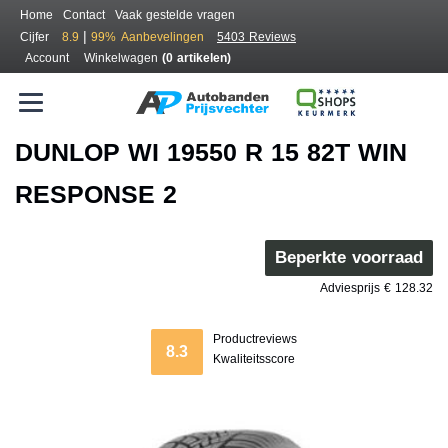
Home
Contact
Vaak gestelde vragen
|
Cijfer
8.9
99%
Aanbevelingen
5403 Reviews
Account
Winkelwagen
(0 artikelen)
DUNLOP WI 19550 R 15 82T WIN
RESPONSE 2
Beperkte voorraad
Adviesprijs € 128.32
Productreviews
8.3
Kwaliteitsscore