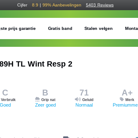
Cijfer
8.9
|
99%
Aanbevelingen
5403 Reviews
ste prijs garantie
Gratis band
Stalen velgen
Monta
89H TL Wint Resp 2
C
B
71
A+
Verbruik
Grip nat
Geluid
Merk
Goed
Zeer goed
Normaal
Premiumme