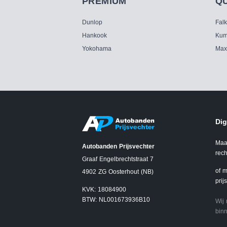
PREMIUM
Q
Dunlop
Fal
Hankook
Kum
Yokohama
Max
Dig
Maa
Autobanden Prijsvechter
rech
Graaf Engelbrechtstraat 7
of m
4902 ZG Oosterhout (NB)
prij
KVK: 18084900
BTW: NL001673936B10
Wij
binn