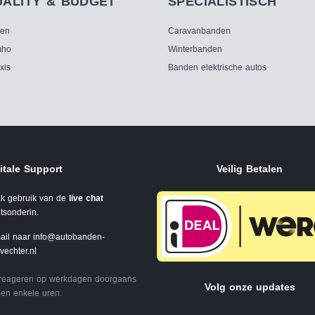
UALITY & BUDGET
SPECIALISTISCH
ken
Caravanbanden
ho
Winterbanden
xis
Banden elektrische autos
itale Support
Veilig Betalen
k gebruik van de
live chat
tsonderin.
ail naar
info@autobanden-
svechter.nl
 reageren op werkdagen doorgaans
Volg onze updates
en enkele uren.