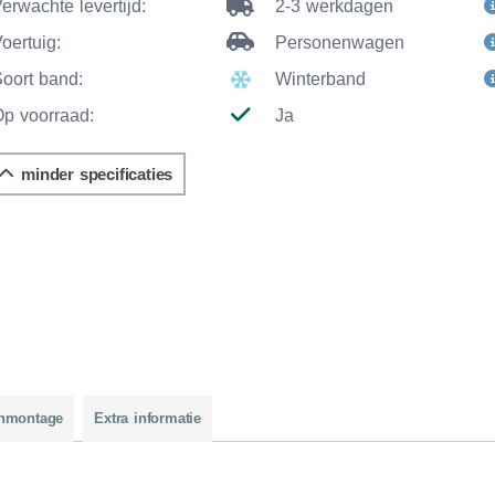
erwachte levertijd:
2-3 werkdagen
oertuig:
Personenwagen
Soort band:
Winterband
Op voorraad:
Ja
minder specificaties
nmontage
Extra informatie