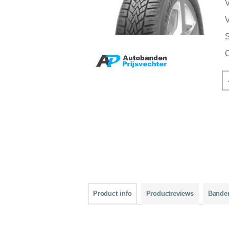
V
V
Product info
Productreviews
Bande