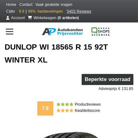
Home
Contact
Vaak gestelde vragen
|
Cijfer
8.9
99%
Aanbevelingen
5403 Reviews
Account
Winkelwagen
(0 artikelen)
DUNLOP WI 18565 R 15 92T
WINTER XL
Beperkte voorraad
Adviesprijs € 131.65
Productreviews
7.8
Kwaliteitsscore