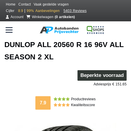
Home
Contact
Vaak gestelde vragen
|
Cijfer
8.9
99%
Aanbevelingen
5403 Reviews
Account
Winkelwagen
(0 artikelen)
DUNLOP ALL 20560 R 16 96V ALL
SEASON 2 XL
Beperkte voorraad
Adviesprijs € 151.65
Productreviews
7.9
Kwaliteitsscore