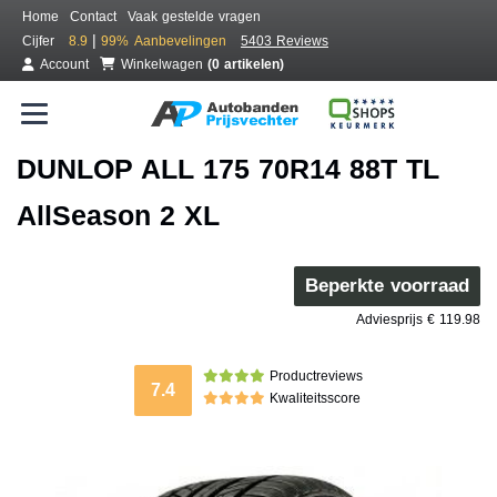
Home
Contact
Vaak gestelde vragen
|
Cijfer
8.9
99%
Aanbevelingen
5403 Reviews
Account
Winkelwagen
(0 artikelen)
DUNLOP ALL 175 70R14 88T TL
AllSeason 2 XL
Beperkte voorraad
Adviesprijs € 119.98
Productreviews
7.4
Kwaliteitsscore