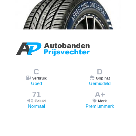
C
D
Verbruik
Grip nat
Goed
Gemiddeld
71
A+
Geluid
Merk
Normaal
Premiummerk