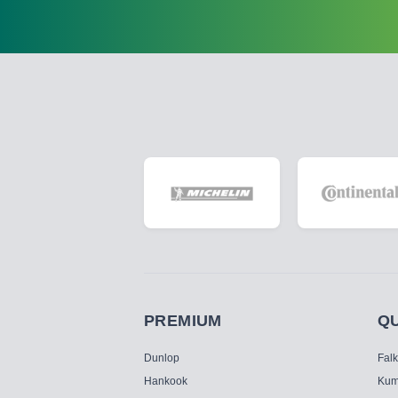
PREMIUM
Q
Dunlop
Fal
Hankook
Kum