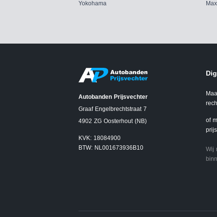
Yokohama
Max
Dig
Maa
Autobanden Prijsvechter
rech
Graaf Engelbrechtstraat 7
of m
4902 ZG Oosterhout (NB)
prij
KVK: 18084900
BTW: NL001673936B10
Wij
binn