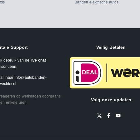
xis
Banden elektrische autos
itale Support
Veilig Betalen
k gebruik van de
live chat
tsonderin.
ail naar
info@autobanden-
svechter.nl
 reageren op werkdagen doorgaans
Volg onze updates
en enkele uren.