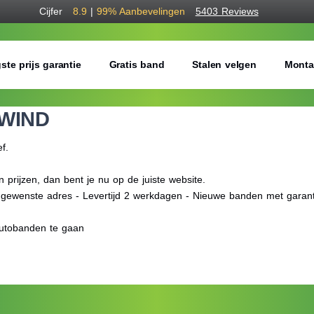
Cijfer
8.9
|
99%
Aanbevelingen
5403 Reviews
ste prijs garantie
Gratis band
Stalen velgen
Monta
WIND
ef.
ijzen, dan bent je nu op de juiste website.
f gewenste adres - Levertijd 2 werkdagen - Nieuwe banden met garant
utobanden te gaan