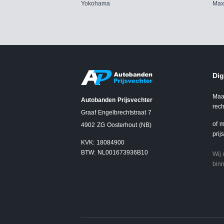
Yokohama
Max
Dig
Maa
Autobanden Prijsvechter
rech
Graaf Engelbrechtstraat 7
of m
4902 ZG Oosterhout (NB)
prij
KVK: 18084900
BTW: NL001673936B10
Wij
binn