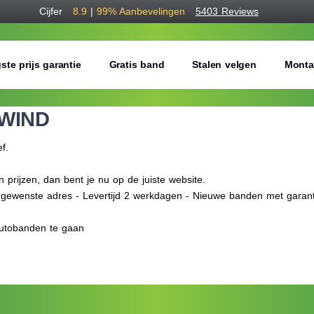
Cijfer
8.9
|
99%
Aanbevelingen
5403 Reviews
ste prijs garantie
Gratis band
Stalen velgen
Monta
WIND
ef.
ijzen, dan bent je nu op de juiste website.
f gewenste adres - Levertijd 2 werkdagen - Nieuwe banden met garant
utobanden te gaan