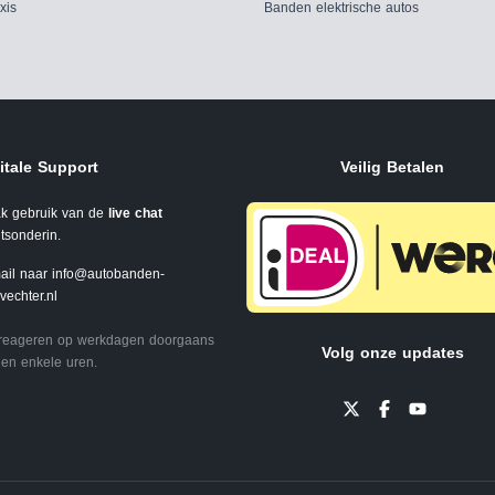
xis
Banden elektrische autos
itale Support
Veilig Betalen
k gebruik van de
live chat
tsonderin.
ail naar
info@autobanden-
svechter.nl
 reageren op werkdagen doorgaans
Volg onze updates
en enkele uren.