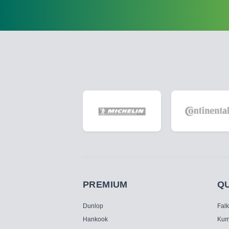
PREMIUM
Q
Dunlop
Fal
Hankook
Kum