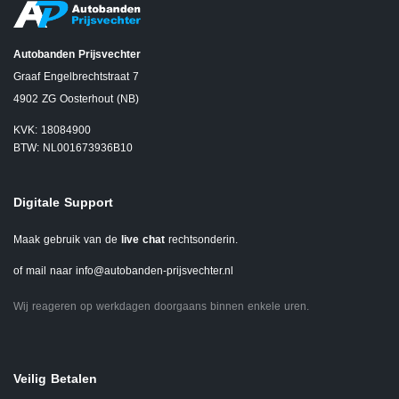
Autobanden Prijsvechter
Graaf Engelbrechtstraat 7
4902 ZG Oosterhout (NB)
KVK: 18084900
BTW: NL001673936B10
Digitale Support
Maak gebruik van de
live chat
rechtsonderin.
of mail naar
info@autobanden-prijsvechter.nl
Wij reageren op werkdagen doorgaans binnen enkele uren.
Veilig Betalen