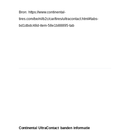
Bron: https://www.continental-
tires.com/be/nl/b2c/car/tires/ultracontact.html#tabs-
bd1dbdc48d-item-58e1b88895-tab
Continental UltraContact banden informatie