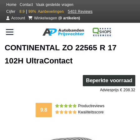
Home
Contact
Vaak gestelde vragen
|
Cijfer
8.9
99%
Aanbevelingen
5403 Reviews
Account
Winkelwagen
(0 artikelen)
CONTINENTAL ZO 22565 R 17
102H UltraContact
Beperkte voorraad
Adviesprijs € 208.32
Productreviews
9.8
Kwaliteitsscore