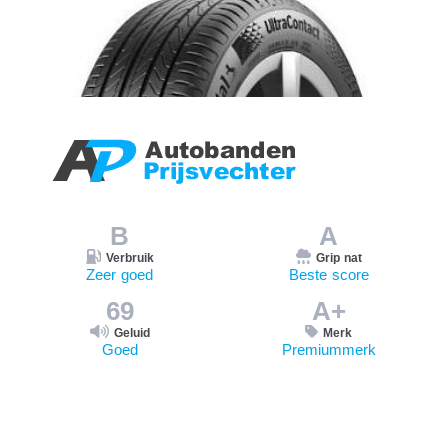
B
A
Verbruik
Grip nat
Zeer goed
Beste score
69
A+
Geluid
Merk
Goed
Premiummerk