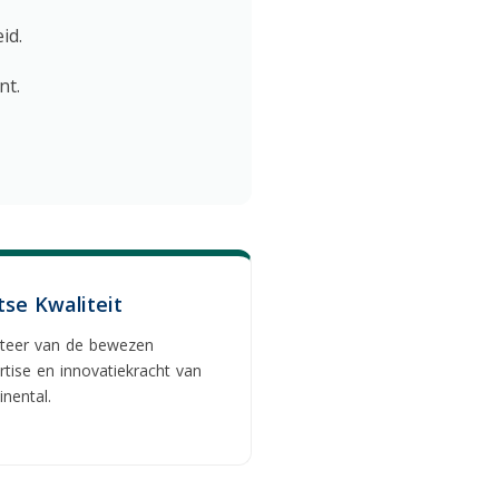
id.
nt.
tse Kwaliteit
iteer van de bewezen
rtise en innovatiekracht van
inental.