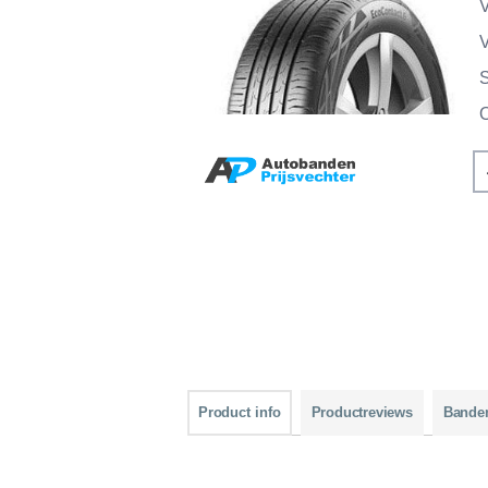
V
V
Product info
Productreviews
Bande