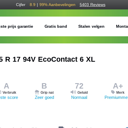
Cijfer
8.9
|
99%
Aanbevelingen
5403 Reviews
ste prijs garantie
Gratis band
Stalen velgen
Monta
 R 17 94V EcoContact 6 XL
A
B
72
A+
Verbruik
Grip nat
Geluid
Merk
ste score
Zeer goed
Normaal
Premiumme