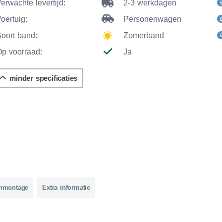
erwachte levertijd:
2-3 werkdagen
oertuig:
Personenwagen
Soort band:
Zomerband
Op voorraad:
Ja
minder specificaties
nmontage
Extra informatie