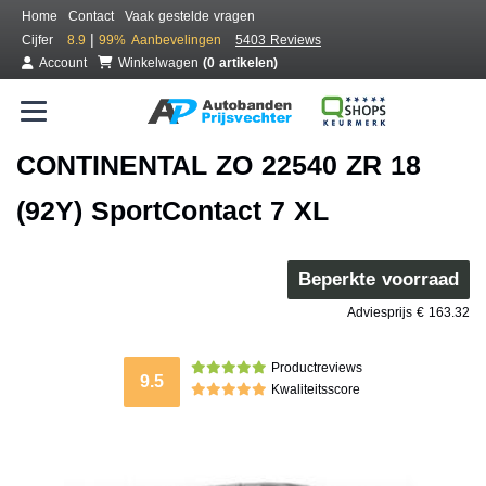
Home
Contact
Vaak gestelde vragen
|
Cijfer
8.9
99%
Aanbevelingen
5403 Reviews
Account
Winkelwagen
(0 artikelen)
CONTINENTAL ZO 22540 ZR 18
(92Y) SportContact 7 XL
Beperkte voorraad
Adviesprijs € 163.32
Productreviews
9.5
Kwaliteitsscore