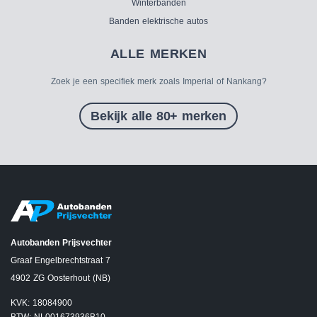
Winterbanden
Banden elektrische autos
ALLE MERKEN
Zoek je een specifiek merk zoals Imperial of Nankang?
Bekijk alle 80+ merken
Autobanden Prijsvechter
Graaf Engelbrechtstraat 7
4902 ZG Oosterhout (NB)
KVK: 18084900