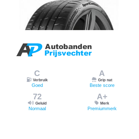
C
A
Verbruik
Grip nat
Goed
Beste score
72
A+
Geluid
Merk
Normaal
Premiummerk