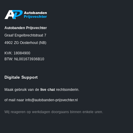
Autobanden Prijsvechter
Graaf Engelbrechtstraat 7
4902 ZG Oosterhout (NB)
KVK: 18084900
BTW: NL001673936B10
Digitale Support
Maak gebruik van de
live chat
rechtsonderin.
of mail naar
info@autobanden-prijsvechter.nl
Wij reageren op werkdagen doorgaans binnen enkele uren.