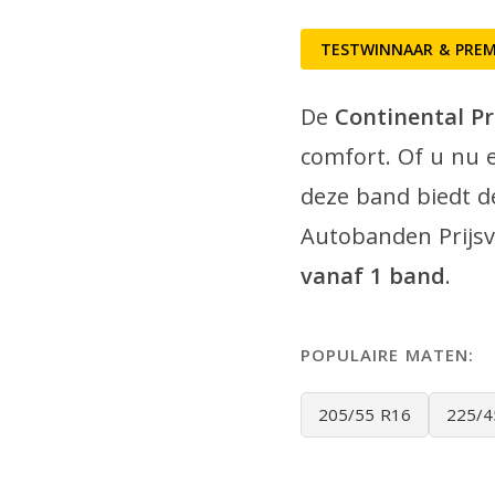
TESTWINNAAR & PREM
De
Continental P
comfort. Of u nu e
deze band biedt d
Autobanden Prijsv
vanaf 1 band
.
POPULAIRE MATEN:
205/55 R16
225/4