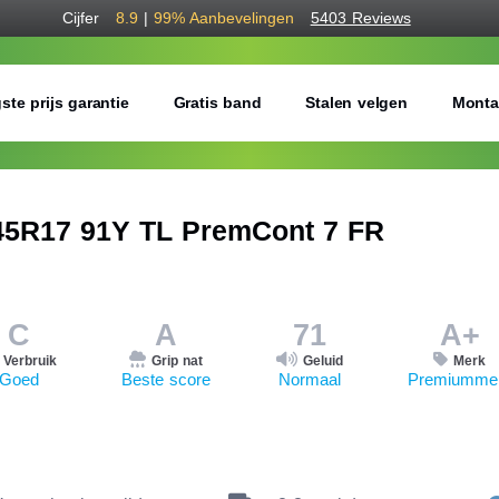
Cijfer
8.9
|
99%
Aanbevelingen
5403 Reviews
ste prijs garantie
Gratis band
Stalen velgen
Monta
5R17 91Y TL PremCont 7 FR
C
A
71
A+
Verbruik
Grip nat
Geluid
Merk
Goed
Beste score
Normaal
Premiumme