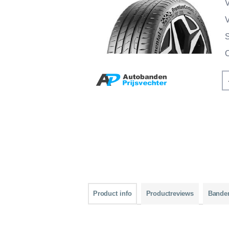
V
V
Product info
Productreviews
Bande