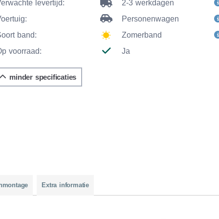
erwachte levertijd:
2-3 werkdagen
oertuig:
Personenwagen
Soort band:
Zomerband
Op voorraad:
Ja
minder specificaties
nmontage
Extra informatie