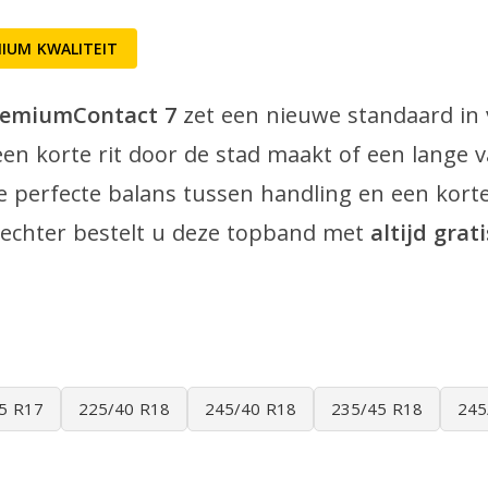
IUM KWALITEIT
remiumContact 7
zet een nieuwe standaard in v
en korte rit door de stad maakt of een lange v
e perfecte balans tussen handling en een kort
echter bestelt u deze topband met
altijd grat
5 R17
225/40 R18
245/40 R18
235/45 R18
245