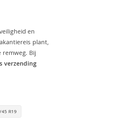
eiligheid en
akantiereis plant,
e remweg. Bij
is verzending
/45 R19