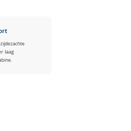
ort
zijdezachte
er laag
abine.