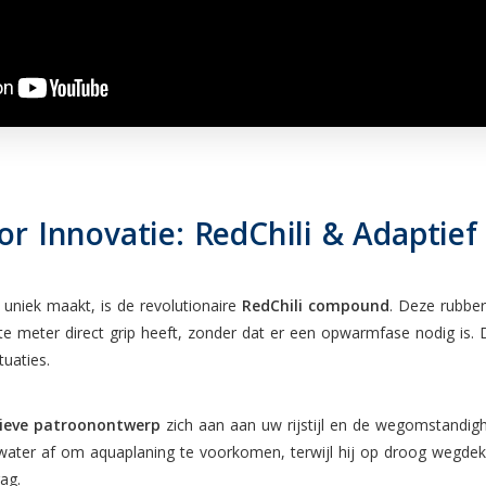
or Innovatie: RedChili & Adaptief 
niek maakt, is de revolutionaire
RedChili compound
. Deze rubber
e meter direct grip heeft, zonder dat er een opwarmfase nodig is. Dit
uaties.
ieve patroonontwerp
zich aan aan uw rijstijl en de wegomstandi
ater af om aquaplaning te voorkomen, terwijl hij op droog wegdek m
ag.