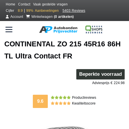
Home
Contact
Vaak gestelde vragen
|
Cijfer
8.9
99%
Aanbevelingen
5403 Reviews
Account
Winkelwagen
(0 artikelen)
CONTINENTAL ZO 215 45R16 86H
TL Ultra Contact FR
Beperkte voorraad
Adviesprijs € 224.98
Productreviews
9.6
Kwaliteitsscore