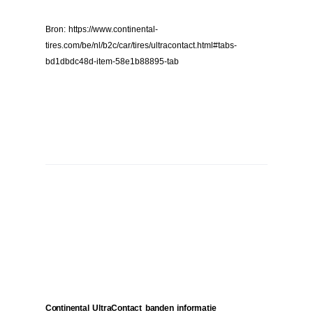
Bron: https://www.continental-
tires.com/be/nl/b2c/car/tires/ultracontact.html#tabs-
bd1dbdc48d-item-58e1b88895-tab
Continental UltraContact banden informatie