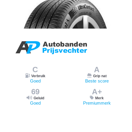
C
A
Verbruik
Grip nat
Goed
Beste score
69
A+
Geluid
Merk
Goed
Premiummerk