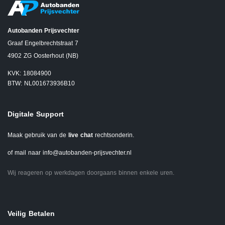
Autobanden Prijsvechter
Graaf Engelbrechtstraat 7
4902 ZG Oosterhout (NB)
KVK: 18084900
BTW: NL001673936B10
Digitale Support
Maak gebruik van de
live chat
rechtsonderin.
of mail naar
info@autobanden-prijsvechter.nl
Wij reageren op werkdagen doorgaans binnen enkele uren.
Veilig Betalen