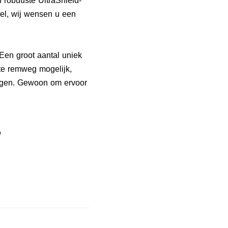
n robuuste UltraShield-
Wel, wij wensen u een
 Een groot aantal uniek
te remweg mogelijk,
zorgen. Gewoon om ervoor
b