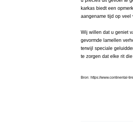
u precies dit gevoel te 
karkas biedt een opmerk
aangename tijd op veel v
Wij willen dat u geniet v
gevormde lamellen verho
terwijl speciale geluid
te zorgen dat elke rit die
Bron: https://www.continental-t