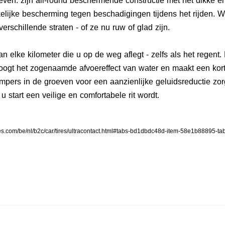
geven: zijn all-round beschermende constructie met het dikke e
elijke bescherming tegen beschadigingen tijdens het rijden. 
erschillende straten - of ze nu ruw of glad zijn.
an elke kilometer die u op de weg aflegt - zelfs als het regent.
ogt het zogenaamde afvoereffect van water en maakt een kor
dempers in de groeven voor een aanzienlijke geluidsreductie 
 u start een veilige en comfortabele rit wordt.
ires.com/be/nl/b2c/car/tires/ultracontact.html#tabs-bd1dbdc48d-item-58e1b88895-ta