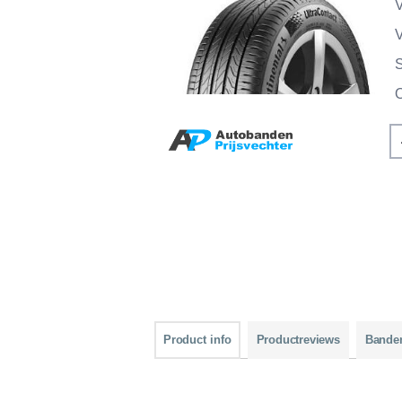
V
V
Product info
Productreviews
Bande