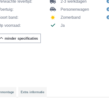
erwachte levertijd:
2-3 werkdagen
oertuig:
Personenwagen
Soort band:
Zomerband
Op voorraad:
Ja
minder specificaties
nmontage
Extra informatie