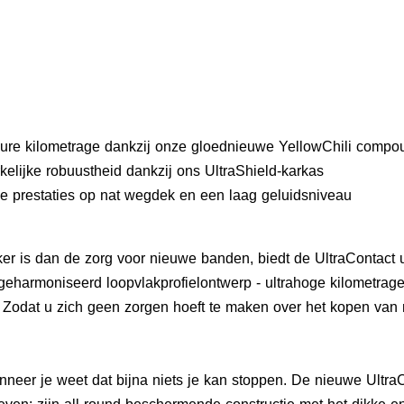
eure kilometrage dankzij onze gloednieuwe YellowChili compo
elijke robuustheid dankzij ons UltraShield-karkas
e prestaties op nat wegdek en een laag geluidsniveau
er is dan de zorg voor nieuwe banden, biedt de UltraContact u
geharmoniseerd loopvlakprofielontwerp - ultrahoge kilometrage
g. Zodat u zich geen zorgen hoeft te maken over het kopen va
.
nneer je weet dat bijna niets je kan stoppen. De nieuwe Ultra