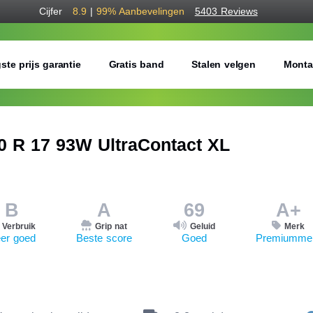
Cijfer
8.9
|
99%
Aanbevelingen
5403 Reviews
ste prijs garantie
Gratis band
Stalen velgen
Monta
 R 17 93W UltraContact XL
B
A
69
A+
Verbruik
Grip nat
Geluid
Merk
er goed
Beste score
Goed
Premiumme