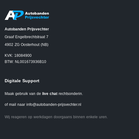
Autobanden Prijsvechter
Graaf Engelbrechtstraat 7
4902 ZG Oosterhout (NB)
KVK: 18084900
BTW: NL001673936B10
Digitale Support
Maak gebruik van de
live chat
rechtsonderin.
of mail naar
info@autobanden-prijsvechter.nl
Wij reageren op werkdagen doorgaans binnen enkele uren.