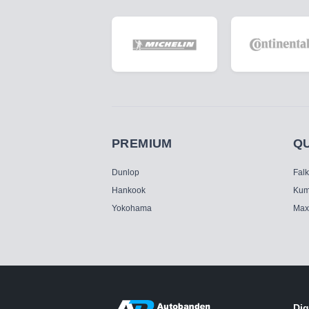
PREMIUM
Q
Dunlop
Fal
Hankook
Kum
Yokohama
Max
Dig