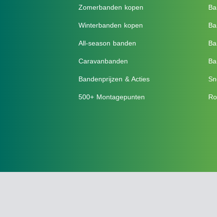
Zomerbanden kopen
Ba
Winterbanden kopen
Ba
All-season banden
Ba
Caravanbanden
Ba
Bandenprijzen & Acties
Sn
500+ Montagepunten
Ro