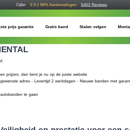
Cijfer
8.9
|
99%
Aanbevelingen
5403 Reviews
ste prijs garantie
Gratis band
Stalen velgen
Monta
NENTAL
ef.
prijzen, dan bent je nu op de juiste website.
f gewenste adres - Levertijd 2 werkdagen - Nieuwe banden met garant
 autobanden te gaan
eiligheid en prestatie voor een sc