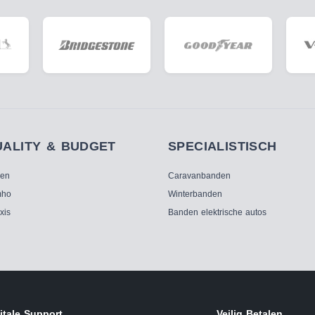
UALITY & BUDGET
SPECIALISTISCH
ken
Caravanbanden
ho
Winterbanden
xis
Banden elektrische autos
itale Support
Veilig Betalen