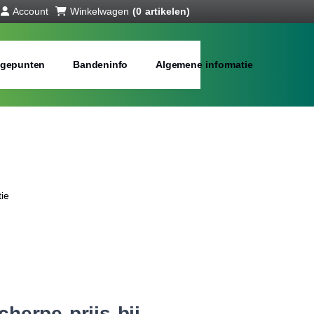
Account
Winkelwagen
(0 artikelen)
gepunten
Bandeninfo
Algemene informatie
ie
herpe prijs bij