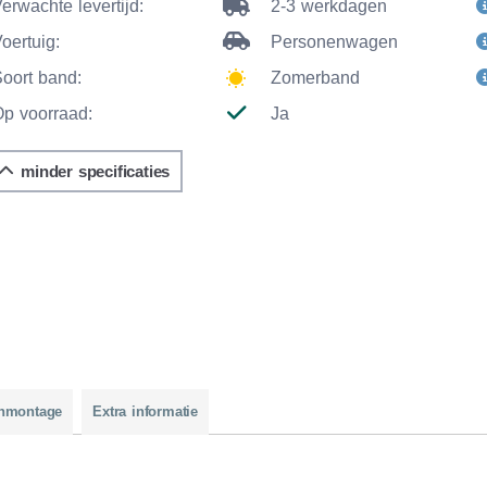
erwachte levertijd:
2-3 werkdagen
oertuig:
Personenwagen
Soort band:
Zomerband
Op voorraad:
Ja
minder specificaties
nmontage
Extra informatie