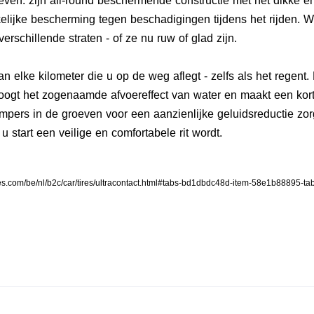
geven: zijn all-round beschermende constructie met het dikke e
elijke bescherming tegen beschadigingen tijdens het rijden. 
erschillende straten - of ze nu ruw of glad zijn.
an elke kilometer die u op de weg aflegt - zelfs als het regent.
ogt het zogenaamde afvoereffect van water en maakt een kor
dempers in de groeven voor een aanzienlijke geluidsreductie 
 u start een veilige en comfortabele rit wordt.
ires.com/be/nl/b2c/car/tires/ultracontact.html#tabs-bd1dbdc48d-item-58e1b88895-ta