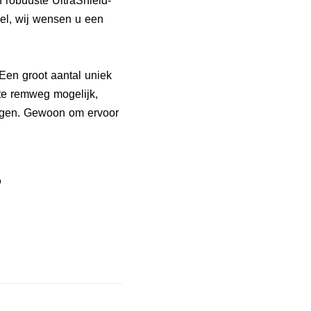
n robuuste UltraShield-
Wel, wij wensen u een
 Een groot aantal uniek
te remweg mogelijk,
zorgen. Gewoon om ervoor
b