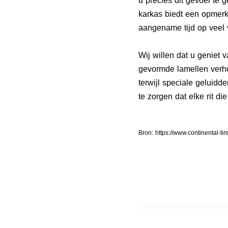
u precies dit gevoel te 
karkas biedt een opmerk
aangename tijd op veel v
Wij willen dat u geniet v
gevormde lamellen verho
terwijl speciale geluid
te zorgen dat elke rit die
Bron: https://www.continental-t