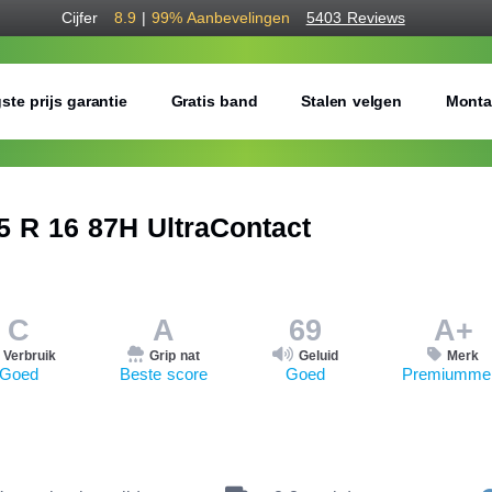
Cijfer
8.9
|
99%
Aanbevelingen
5403 Reviews
ste prijs garantie
Gratis band
Stalen velgen
Monta
R 16 87H UltraContact
C
A
69
A+
Verbruik
Grip nat
Geluid
Merk
Goed
Beste score
Goed
Premiumme