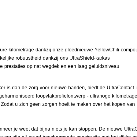
eure kilometrage dankzij onze gloednieuwe YellowChili compo
elijke robuustheid dankzij ons UltraShield-karkas
e prestaties op nat wegdek en een laag geluidsniveau
er is dan de zorg voor nieuwe banden, biedt de UltraContact u
geharmoniseerd loopvlakprofielontwerp - ultrahoge kilometrage
g. Zodat u zich geen zorgen hoeft te maken over het kopen va
.
nneer je weet dat bijna niets je kan stoppen. De nieuwe Ultra