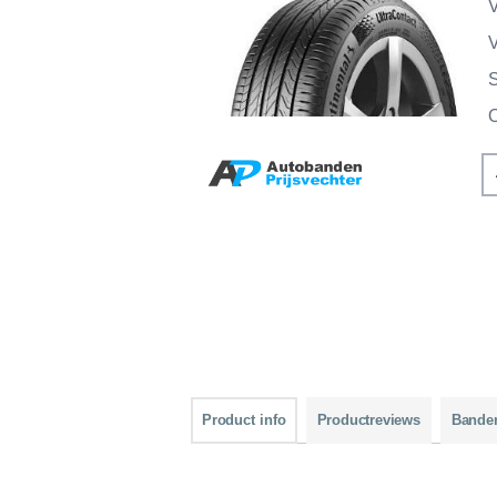
V
V
Product info
Productreviews
Bande