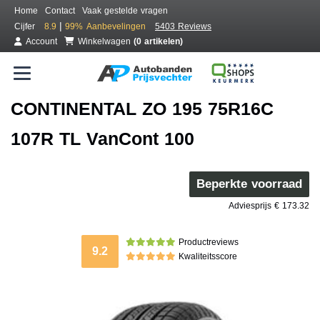
Home
Contact
Vaak gestelde vragen
|
Cijfer
8.9
99%
Aanbevelingen
5403 Reviews
Account
Winkelwagen
(0 artikelen)
CONTINENTAL ZO 195 75R16C
107R TL VanCont 100
Beperkte voorraad
Adviesprijs € 173.32
Productreviews
9.2
Kwaliteitsscore