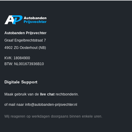
Autobanden Prijsvechter
Graaf Engelbrechtstraat 7
4902 ZG Oosterhout (NB)
KVK: 18084900
BTW: NL001673936B10
Digitale Support
Maak gebruik van de
live chat
rechtsonderin.
of mail naar
info@autobanden-prijsvechter.nl
Wij reageren op werkdagen doorgaans binnen enkele uren.