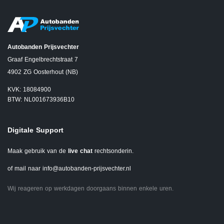
Autobanden Prijsvechter
Graaf Engelbrechtstraat 7
4902 ZG Oosterhout (NB)
KVK: 18084900
BTW: NL001673936B10
Digitale Support
Maak gebruik van de
live chat
rechtsonderin.
of mail naar
info@autobanden-prijsvechter.nl
Wij reageren op werkdagen doorgaans binnen enkele uren.