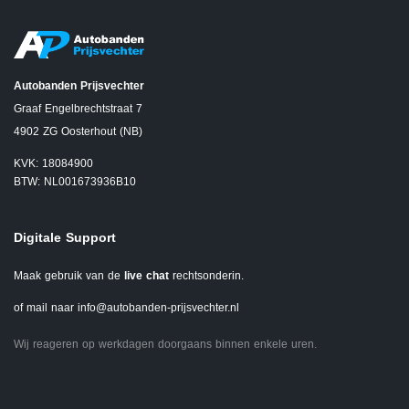
Autobanden Prijsvechter
Graaf Engelbrechtstraat 7
4902 ZG Oosterhout (NB)
KVK: 18084900
BTW: NL001673936B10
Digitale Support
Maak gebruik van de
live chat
rechtsonderin.
of mail naar
info@autobanden-prijsvechter.nl
Wij reageren op werkdagen doorgaans binnen enkele uren.