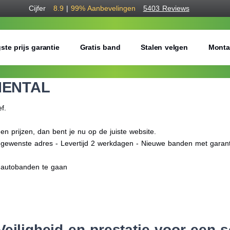
Cijfer
8.9
|
99%
Aanbevelingen
5403 Reviews
ste prijs garantie
Gratis band
Stalen velgen
Monta
NENTAL
ef.
prijzen, dan bent je nu op de juiste website.
f gewenste adres - Levertijd 2 werkdagen - Nieuwe banden met garant
 autobanden te gaan
eiligheid en prestatie voor een sc