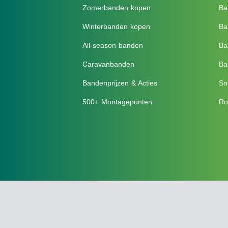
Zomerbanden kopen
Ba
Winterbanden kopen
Ba
All-season banden
Ba
Caravanbanden
Ba
Bandenprijzen & Acties
Sn
500+ Montagepunten
Ro