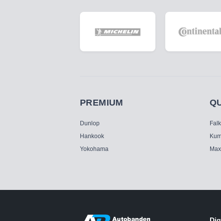
PREMIUM
Q
Dunlop
Fal
Hankook
Kum
Yokohama
Max
Dig