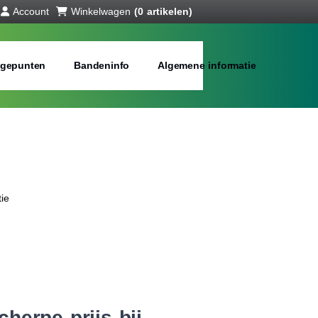
Account
Winkelwagen
(0 artikelen)
gepunten
Bandeninfo
Algemene informatie
ie
herpe prijs bij