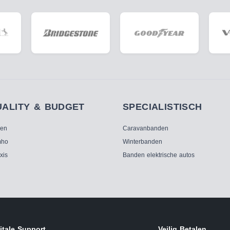
UALITY & BUDGET
SPECIALISTISCH
ken
Caravanbanden
ho
Winterbanden
xis
Banden elektrische autos
itale Support
Veilig Betalen