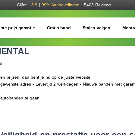
Cijfer
8.9
|
99%
Aanbevelingen
5403 Reviews
ste prijs garantie
Gratis band
Stalen velgen
Monta
NENTAL
ef.
prijzen, dan bent je nu op de juiste website.
f gewenste adres - Levertijd 2 werkdagen - Nieuwe banden met garant
 autobanden te gaan
eiligheid en prestatie voor een sc