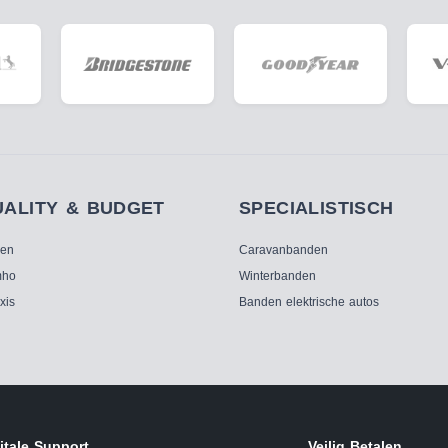
UALITY & BUDGET
SPECIALISTISCH
ken
Caravanbanden
ho
Winterbanden
xis
Banden elektrische autos
itale Support
Veilig Betalen