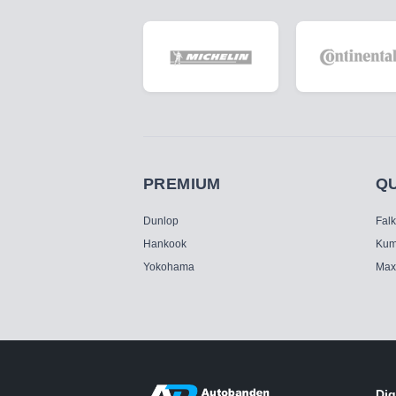
PREMIUM
Q
Dunlop
Fal
Hankook
Kum
Yokohama
Max
Dig