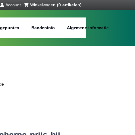
Account
Winkelwagen
(0 artikelen)
gepunten
Bandeninfo
Algemene informatie
ie
herpe prijs bij