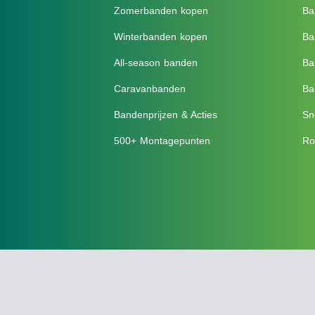
Zomerbanden kopen
Ba
Winterbanden kopen
Ba
All-season banden
Ba
Caravanbanden
Ba
Bandenprijzen & Acties
Sn
500+ Montagepunten
Ro