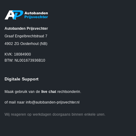
Autobanden Prijsvechter
Graaf Engelbrechtstraat 7
4902 ZG Oosterhout (NB)
KVK: 18084900
BTW: NL001673936B10
Digitale Support
Maak gebruik van de
live chat
rechtsonderin.
of mail naar
info@autobanden-prijsvechter.nl
Wij reageren op werkdagen doorgaans binnen enkele uren.