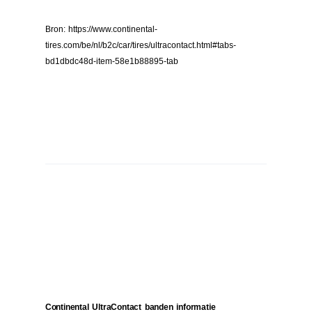
Bron: https://www.continental-
tires.com/be/nl/b2c/car/tires/ultracontact.html#tabs-
bd1dbdc48d-item-58e1b88895-tab
Continental UltraContact banden informatie