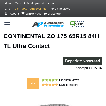
Home
Contact
Vaak gestelde vragen
|
Cijfer
8.9
99%
Aanbevelingen
5403 Reviews
Account
Winkelwagen
(0 artikelen)
CONTINENTAL ZO 175 65R15 84H
TL Ultra Contact
Beperkte voorraad
Adviesprijs € 153.32
Productreviews
9.7
Kwaliteitsscore