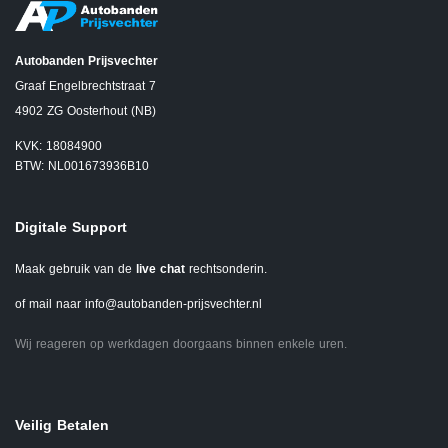
Autobanden Prijsvechter
Graaf Engelbrechtstraat 7
4902 ZG Oosterhout (NB)
KVK: 18084900
BTW: NL001673936B10
Digitale Support
Maak gebruik van de
live chat
rechtsonderin.
of mail naar
info@autobanden-prijsvechter.nl
Wij reageren op werkdagen doorgaans binnen enkele uren.
Veilig Betalen