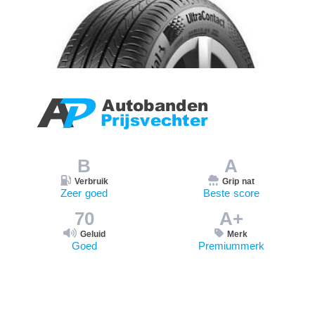
B
A
Verbruik
Grip nat
Zeer goed
Beste score
70
A+
Geluid
Merk
Goed
Premiummerk