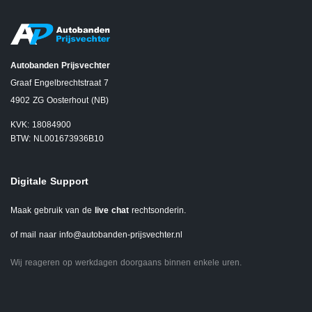
Autobanden Prijsvechter
Graaf Engelbrechtstraat 7
4902 ZG Oosterhout (NB)
KVK: 18084900
BTW: NL001673936B10
Digitale Support
Maak gebruik van de
live chat
rechtsonderin.
of mail naar
info@autobanden-prijsvechter.nl
Wij reageren op werkdagen doorgaans binnen enkele uren.