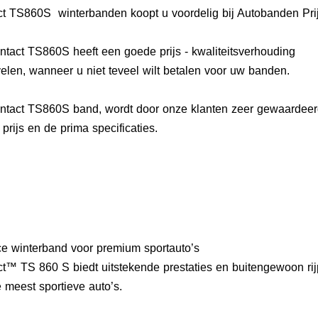
ct TS860S winterbanden koopt u voordelig bij Autobanden Prij
ntact TS860S heeft een goede prijs - kwaliteitsverhouding
elen, wanneer u niet teveel wilt betalen voor uw banden.
ontact TS860S band, wordt door onze klanten zeer gewaardee
rijs en de prima specificaties.
ce winterband voor premium sportauto’s
™ TS 860 S biedt uitstekende prestaties en buitengewoon rijp
meest sportieve auto’s.