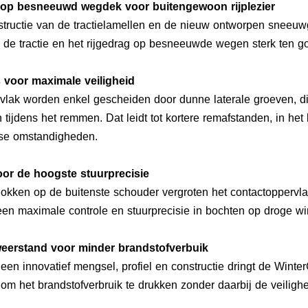
s op besneeuwd wegdek voor buitengewoon rijplezier
structie van de tractielamellen en de nieuw ontworpen sneeu
de tractie en het rijgedrag op besneeuwde wegen sterk ten g
 voor maximale veiligheid
vlak worden enkel gescheiden door dunne laterale groeven, die
tijdens het remmen. Dat leidt tot kortere remafstanden, in het 
terse omstandigheden.
oor de hoogste stuurprecisie
okken op de buitenste schouder vergroten het contactoppervlak
 een maximale controle en stuurprecisie in bochten op droge
lweerstand voor minder brandstofverbuik
een innovatief mengsel, profiel en constructie dringt de Win
 om het brandstofverbruik te drukken zonder daarbij de veilighe