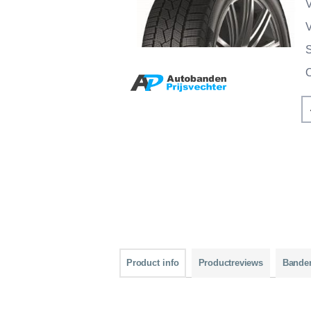
V
V
Product info
Productreviews
Bande