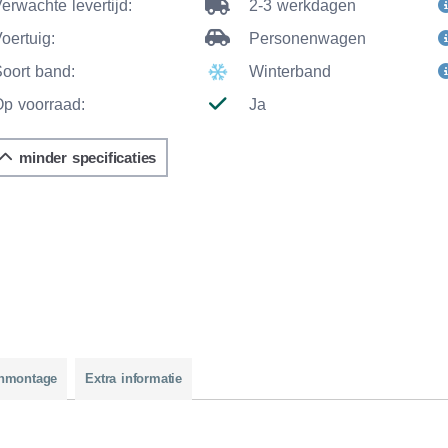
erwachte levertijd:
2-3 werkdagen
oertuig:
Personenwagen
Soort band:
Winterband
Op voorraad:
Ja
minder specificaties
nmontage
Extra informatie