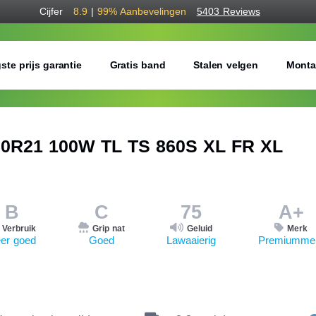
Cijfer
8.9
|
99%
Aanbevelingen
5403 Reviews
ste prijs garantie
Gratis band
Stalen velgen
Monta
0R21 100W TL TS 860S XL FR XL
B
C
75
A+
Verbruik
Grip nat
Geluid
Merk
er goed
Goed
Lawaaierig
Premiumme