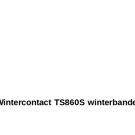
Wintercontact TS860S winterband