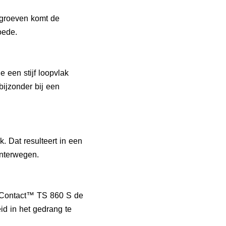
wgroeven komt de
oede.
 een stijf loopvlak
bijzonder bij een
. Dat resulteert in een
 winterwegen.
terContact™ TS 860 S de
id in het gedrang te