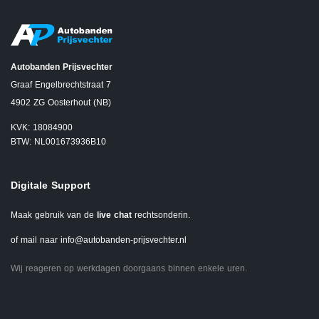
Autobanden Prijsvechter
Graaf Engelbrechtstraat 7
4902 ZG Oosterhout (NB)
KVK: 18084900
BTW: NL001673936B10
Digitale Support
Maak gebruik van de
live chat
rechtsonderin.
of mail naar
info@autobanden-prijsvechter.nl
Wij reageren op werkdagen doorgaans binnen enkele uren.