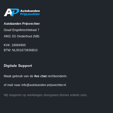
Autobanden Prijsvechter
Graaf Engelbrechtstraat 7
4902 ZG Oosterhout (NB)
KVK: 18084900
BTW: NL001673936B10
Digitale Support
Maak gebruik van de
live chat
rechtsonderin.
of mail naar
info@autobanden-prijsvechter.nl
Wij reageren op werkdagen doorgaans binnen enkele uren.