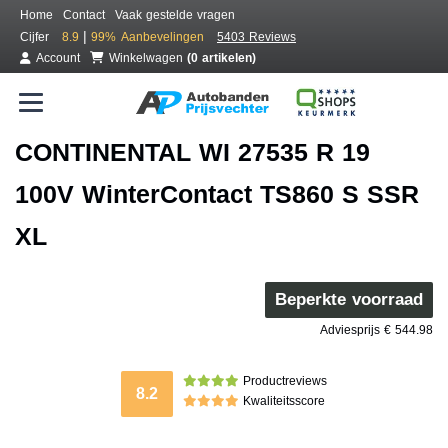
Home
Contact
Vaak gestelde vragen
|
Cijfer
8.9
99%
Aanbevelingen
5403 Reviews
Account
Winkelwagen
(0 artikelen)
CONTINENTAL WI 27535 R 19
100V WinterContact TS860 S SSR
XL
Beperkte voorraad
Adviesprijs € 544.98
Productreviews
8.2
Kwaliteitsscore