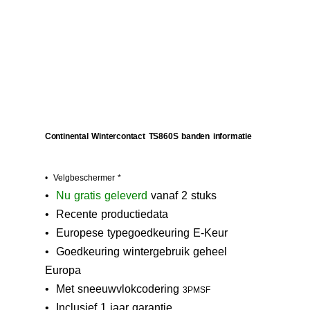
Continental Wintercontact TS860S banden informatie
• Velgbeschermer *
•
N
u gratis geleverd
vanaf 2 stuks
• Recente productiedata
• Europese typegoedkeuring E-Keur
•
Goedkeuring wintergebruik geheel
Europa
• M
et sneeuwvlokcodering
3PMSF
• Inclusief 1 jaar garantie