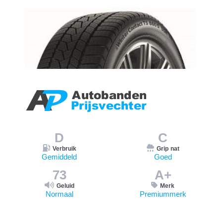
D
C
Verbruik
Grip nat
Gemiddeld
Goed
73
A+
Geluid
Merk
Normaal
Premiummerk