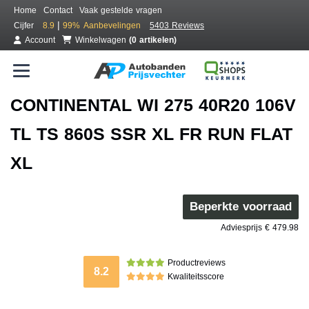
Home
Contact
Vaak gestelde vragen
|
Cijfer
8.9
99%
Aanbevelingen
5403 Reviews
Account
Winkelwagen
(0 artikelen)
CONTINENTAL WI 275 40R20 106V
TL TS 860S SSR XL FR RUN FLAT
XL
Beperkte voorraad
Adviesprijs € 479.98
Productreviews
8.2
Kwaliteitsscore