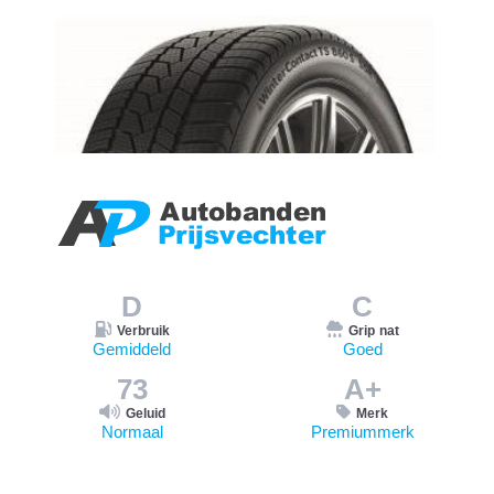
D
C
Verbruik
Grip nat
Gemiddeld
Goed
73
A+
Geluid
Merk
Normaal
Premiummerk