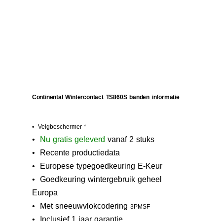
Continental Wintercontact TS860S banden informatie
• Velgbeschermer *
•
N
u gratis geleverd
vanaf 2 stuks
• Recente productiedata
• Europese typegoedkeuring E-Keur
•
Goedkeuring wintergebruik geheel
Europa
• M
et sneeuwvlokcodering
3PMSF
• Inclusief 1 jaar garantie