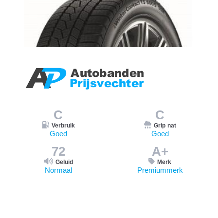
C
C
Verbruik
Grip nat
Goed
Goed
72
A+
Geluid
Merk
Normaal
Premiummerk