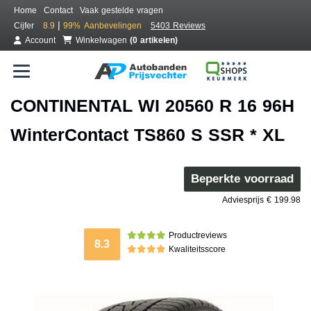
Home
Contact
Vaak gestelde vragen
|
Cijfer
8.9
99%
Aanbevelingen
5403 Reviews
Account
Winkelwagen
(0 artikelen)
CONTINENTAL WI 20560 R 16 96H
WinterContact TS860 S SSR * XL
Beperkte voorraad
Adviesprijs € 199.98
Productreviews
8.3
Kwaliteitsscore