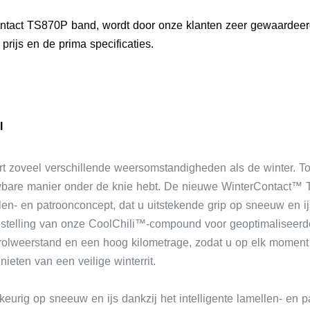
ontact TS870P band, wordt door onze klanten zeer gewaardee
rijs en de prima specificaties.
l
 zoveel verschillende weersomstandigheden als de winter. To
bare manier onder de knie hebt. De nieuwe WinterContact™ T
en- en patroonconcept, dat u uitstekende grip op sneeuw en ijs 
telling van onze CoolChili™-compound voor geoptimaliseerde
rolweerstand en een hoog kilometrage, zodat u op elk moment
eten van een veilige winterrit.
urig op sneeuw en ijs dankzij het intelligente lamellen- en p