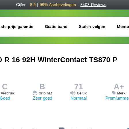
Cijfer
8.9
|
99%
Aanbevelingen
5403 Reviews
ste prijs garantie
Gratis band
Stalen velgen
Monta
R 16 92H WinterContact TS870 P
C
B
71
A+
Verbruik
Grip nat
Geluid
Merk
Goed
Zeer goed
Normaal
Premiumme