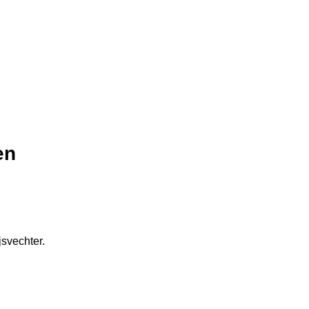
en
svechter.