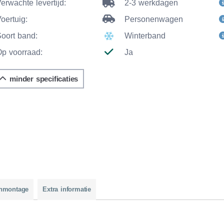
erwachte levertijd:
2-3 werkdagen
oertuig:
Personenwagen
Soort band:
Winterband
Op voorraad:
Ja
minder specificaties
nmontage
Extra informatie