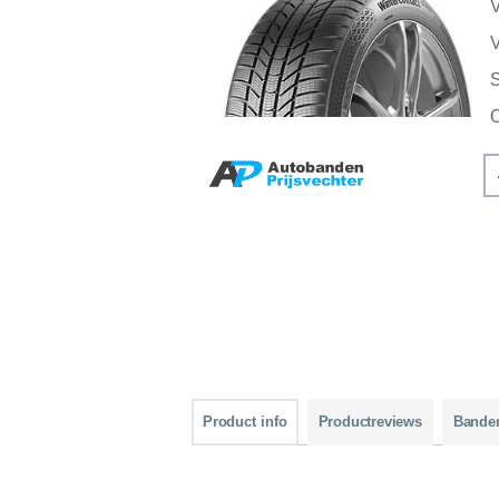
V
V
Product info
Productreviews
Bande