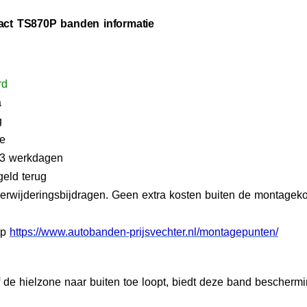
tact TS870P banden informatie
rd
a
g
ie
2-3 werkdagen
geld terug
 verwijderingsbijdragen. Geen extra kosten buiten de montagek
op
https://www.autobanden-prijsvechter.nl/montagepunten/
 de hielzone naar buiten toe loopt, biedt deze band bescherm