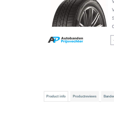
V
V
Product info
Productreviews
Bande