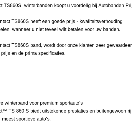
ct TS860S winterbanden koopt u voordelig bij Autobanden Prij
ntact TS860S heeft een goede prijs - kwaliteitsverhouding
elen, wanneer u niet teveel wilt betalen voor uw banden.
ontact TS860S band, wordt door onze klanten zeer gewaardee
rijs en de prima specificaties.
ce winterband voor premium sportauto’s
™ TS 860 S biedt uitstekende prestaties en buitengewoon rijp
meest sportieve auto’s.