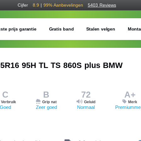
Cijfer
8.9
|
99%
Aanbevelingen
5403 Reviews
ste prijs garantie
Gratis band
Stalen velgen
Monta
5R16 95H TL TS 860S plus BMW
C
B
72
A+
Verbruik
Grip nat
Geluid
Merk
Goed
Zeer goed
Normaal
Premiumme