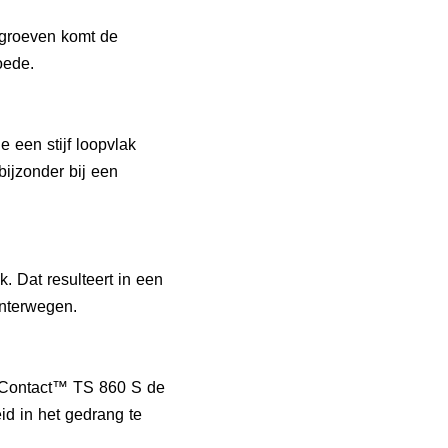
wgroeven komt de
oede.
 een stijf loopvlak
bijzonder bij een
. Dat resulteert in een
 winterwegen.
terContact™ TS 860 S de
id in het gedrang te