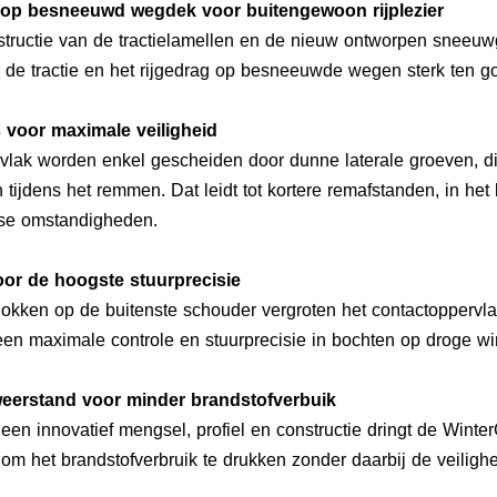
s op besneeuwd wegdek voor buitengewoon rijplezier
structie van de tractielamellen en de nieuw ontworpen sneeu
de tractie en het rijgedrag op besneeuwde wegen sterk ten g
 voor maximale veiligheid
vlak worden enkel gescheiden door dunne laterale groeven, die
tijdens het remmen. Dat leidt tot kortere remafstanden, in het 
terse omstandigheden.
oor de hoogste stuurprecisie
okken op de buitenste schouder vergroten het contactoppervlak
 een maximale controle en stuurprecisie in bochten op droge
lweerstand voor minder brandstofverbuik
een innovatief mengsel, profiel en constructie dringt de Win
 om het brandstofverbruik te drukken zonder daarbij de veilighe