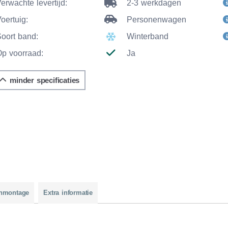
erwachte levertijd:
2-3 werkdagen
oertuig:
Personenwagen
Soort band:
Winterband
Op voorraad:
Ja
minder specificaties
nmontage
Extra informatie