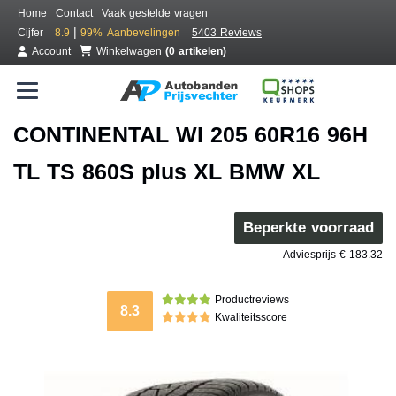
Home
Contact
Vaak gestelde vragen
|
Cijfer
8.9
99%
Aanbevelingen
5403 Reviews
Account
Winkelwagen
(0 artikelen)
CONTINENTAL WI 205 60R16 96H
TL TS 860S plus XL BMW XL
Beperkte voorraad
Adviesprijs € 183.32
Productreviews
8.3
Kwaliteitsscore