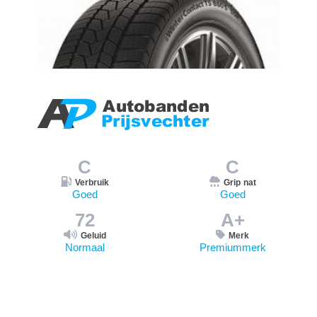
C
C
Verbruik
Grip nat
Goed
Goed
72
A+
Geluid
Merk
Normaal
Premiummerk