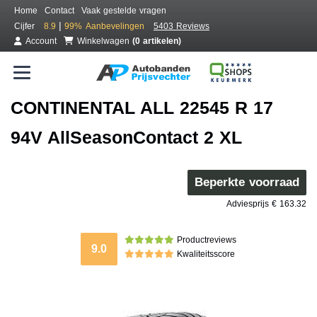
Home
Contact
Vaak gestelde vragen
|
Cijfer
8.9
99%
Aanbevelingen
5403 Reviews
Account
Winkelwagen
(0 artikelen)
CONTINENTAL ALL 22545 R 17
94V AllSeasonContact 2 XL
Beperkte voorraad
Adviesprijs € 163.32
Productreviews
9.0
Kwaliteitsscore