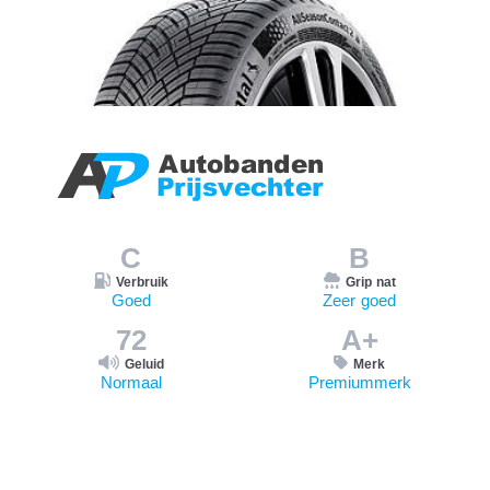
C
B
Verbruik
Grip nat
Goed
Zeer goed
72
A+
Geluid
Merk
Normaal
Premiummerk