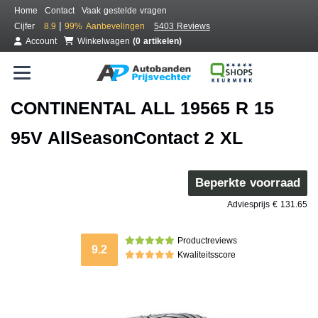
Home
Contact
Vaak gestelde vragen
|
Cijfer
8.9
99%
Aanbevelingen
5403 Reviews
Account
Winkelwagen
(0 artikelen)
CONTINENTAL ALL 19565 R 15
95V AllSeasonContact 2 XL
Beperkte voorraad
Adviesprijs € 131.65
Productreviews
9.2
Kwaliteitsscore