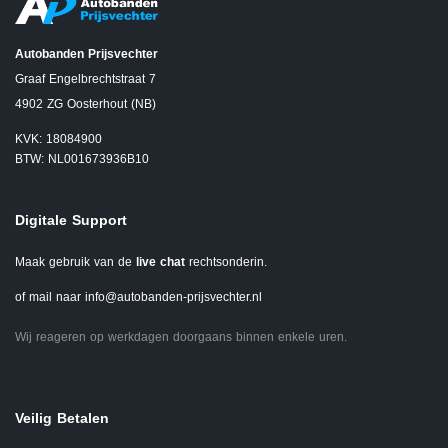
Autobanden Prijsvechter
Graaf Engelbrechtstraat 7
4902 ZG Oosterhout (NB)
KVK: 18084900
BTW: NL001673936B10
Digitale Support
Maak gebruik van de
live chat
rechtsonderin.
of mail naar
info@autobanden-prijsvechter.nl
Wij reageren op werkdagen doorgaans binnen enkele uren.
Veilig Betalen