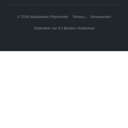
© 2026 Autobanden Prijsvechter.
Privacy
|
Voorwaarden
Onderdeel van EJ Banden Oosterhout