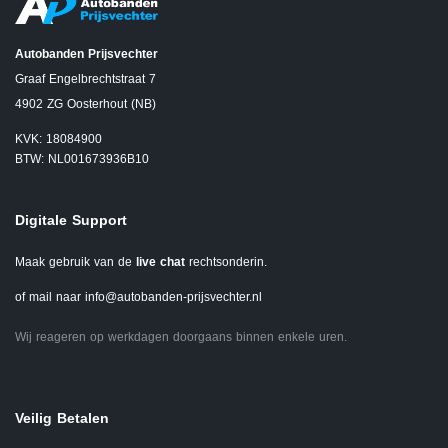
Autobanden Prijsvechter
Graaf Engelbrechtstraat 7
4902 ZG Oosterhout (NB)
KVK: 18084900
BTW: NL001673936B10
Digitale Support
Maak gebruik van de
live chat
rechtsonderin.
of mail naar
info@autobanden-prijsvechter.nl
Wij reageren op werkdagen doorgaans binnen enkele uren.
Veilig Betalen