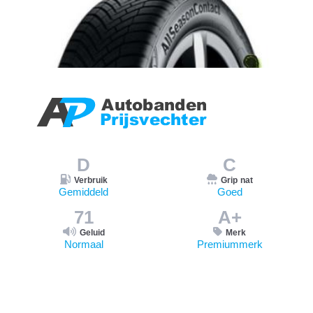
D
C
Verbruik
Grip nat
Gemiddeld
Goed
71
A+
Geluid
Merk
Normaal
Premiummerk