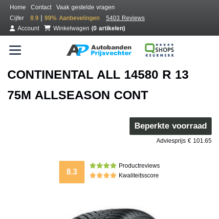
Home
Contact
Vaak gestelde vragen
|
Cijfer
8.9
99%
Aanbevelingen
5403 Reviews
Account
Winkelwagen
(0 artikelen)
CONTINENTAL ALL 14580 R 13
75M ALLSEASON CONT
Beperkte voorraad
Adviesprijs € 101.65
Productreviews
8.3
Kwaliteitsscore