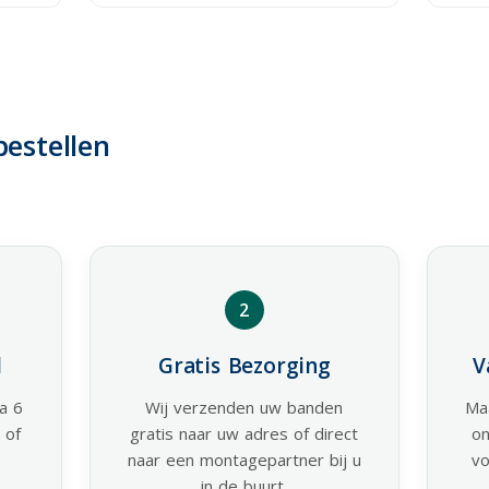
bestellen
2
l
Gratis Bezorging
V
a 6
Wij verzenden uw banden
Ma
 of
gratis naar uw adres of direct
o
naar een montagepartner bij u
vo
in de buurt.