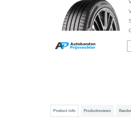
V
V
Product info
Productreviews
Bande