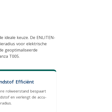
s de ideale keuze. De ENLITEN-
ieradius voor elektrische
de geoptimaliseerde
anza T005.
ndstof Efficiënt
re rolweerstand bespaart
dstof en verlengt de accu-
eradius.