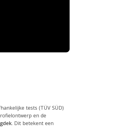
hankelijke tests (TÜV SÜD)
profielontwerp en de
egdek
. Dit betekent een