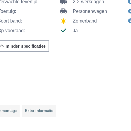
erwachte levertijd:
2-3 werkdagen
oertuig:
Personenwagen
Soort band:
Zomerband
Op voorraad:
Ja
minder specificaties
nmontage
Extra informatie