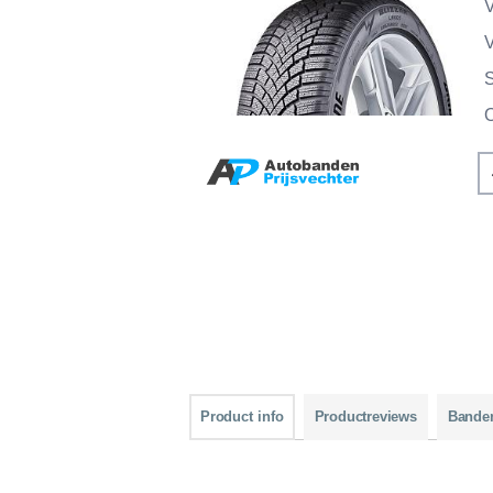
V
V
Product info
Productreviews
Bande