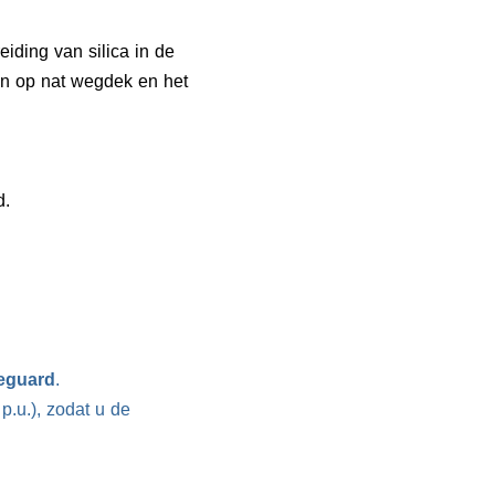
iding van silica in de
n op nat wegdek en het
d.
eguard
.
p.u.), zodat u de