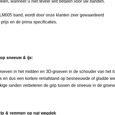
elen, wanneer u niet teveel wilt betalen voor uw banden.
 LM005 band, wordt door onze klanten zeer gewaardeerd
rijs en de prima specificaties.
 op sneeuw & ijs:
oeven in het midden en 3D-groeven in de schouder van het lo
es en dus een kortere remafstand op besneeuwde of gladde w
kige randen verbeteren de grip tussen de sneeuw in de groe
grip & remmen op nat wegdek