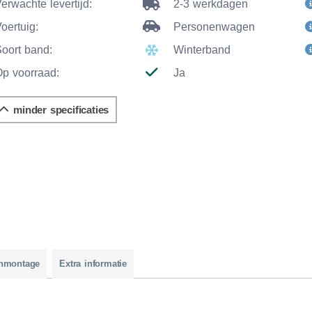
erwachte levertijd:
2-3 werkdagen
oertuig:
Personenwagen
Soort band:
Winterband
Op voorraad:
Ja
minder specificaties
nmontage
Extra informatie