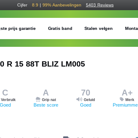
Cijfer
8.9
|
99%
Aanbevelingen
5403 Reviews
ste prijs garantie
Gratis band
Stalen velgen
Monta
 R 15 88T BLIZ LM005
C
A
70
A+
Verbruik
Grip nat
Geluid
Merk
Goed
Beste score
Goed
Premiumme