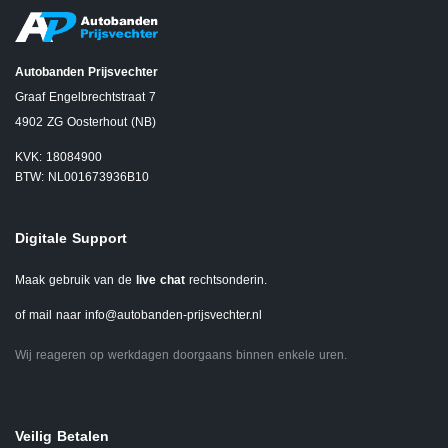
Autobanden Prijsvechter
Graaf Engelbrechtstraat 7
4902 ZG Oosterhout (NB)
KVK: 18084900
BTW: NL001673936B10
Digitale Support
Maak gebruik van de
live chat
rechtsonderin.
of mail naar
info@autobanden-prijsvechter.nl
Wij reageren op werkdagen doorgaans binnen enkele uren.
Veilig Betalen