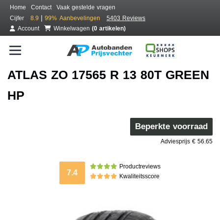
Home
Contact
Vaak gestelde vragen
|
Cijfer
8.9
99%
Aanbevelingen
5403 Reviews
Account
Winkelwagen
(0 artikelen)
ATLAS ZO 17565 R 13 80T GREEN
HP
Beperkte voorraad
Adviesprijs € 56.65
Productreviews
7.4
Kwaliteitsscore