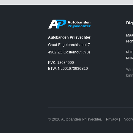
Dig
Maa
Autobanden Prijsvechter
rech
Graaf Engelbrechtstraat 7
of m
4902 ZG Oosterhout (NB)
prij
KVK: 18084900
BTW: NL001673936B10
Wij
binn
© 2026 Autobanden Prijsvechter.
Privacy
|
Voor