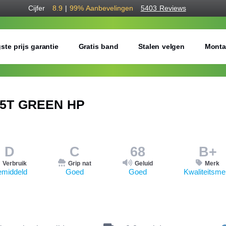
Cijfer
8.9
|
99%
Aanbevelingen
5403 Reviews
ste prijs garantie
Gratis band
Stalen velgen
Monta
75T GREEN HP
D
C
68
B+
Verbruik
Grip nat
Geluid
Merk
middeld
Goed
Goed
Kwaliteitsme