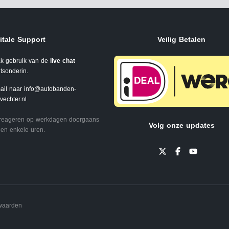
itale Support
Veilig Betalen
k gebruik van de
live chat
tsonderin.
ail naar
info@autobanden-
svechter.nl
 reageren op werkdagen doorgaans
Volg onze updates
en enkele uren.
waarden