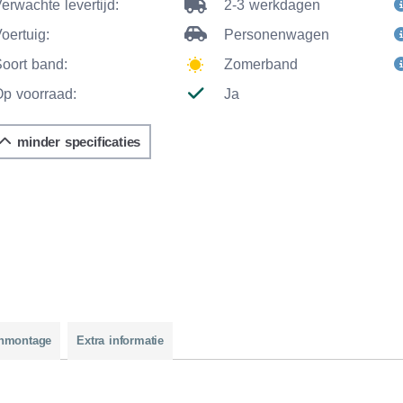
erwachte levertijd:
2-3 werkdagen
oertuig:
Personenwagen
Soort band:
Zomerband
Op voorraad:
Ja
minder specificaties
nmontage
Extra informatie