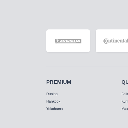
PREMIUM
Q
Dunlop
Fal
Hankook
Kum
Yokohama
Max