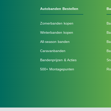
Autobanden Bestellen
Ba
Zomerbanden kopen
Ba
Winterbanden kopen
Ba
All-season banden
Ba
Caravanbanden
Ba
Bandenprijzen & Acties
Sn
500+ Montagepunten
Ro