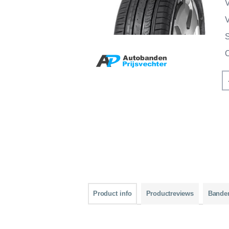
V
V
Product info
Productreviews
Bande