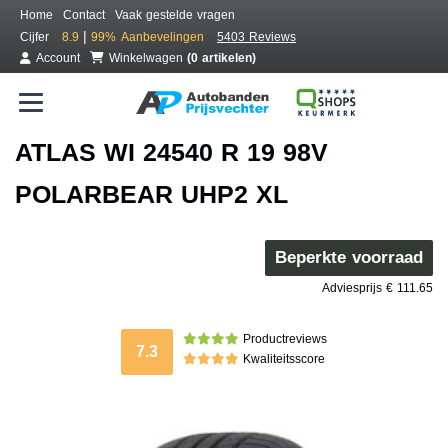
Home
Contact
Vaak gestelde vragen
|
Cijfer
8.9
99%
Aanbevelingen
5403 Reviews
Account
Winkelwagen
(0 artikelen)
ATLAS WI 24540 R 19 98V
POLARBEAR UHP2 XL
Beperkte voorraad
Adviesprijs € 111.65
Productreviews
7.3
Kwaliteitsscore