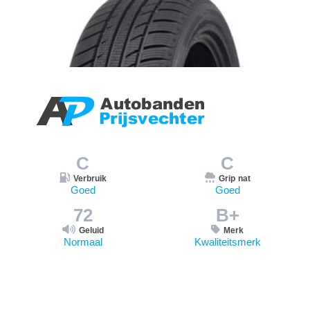
C
C
Verbruik
Grip nat
Goed
Goed
72
B+
Geluid
Merk
Normaal
Kwaliteitsmerk