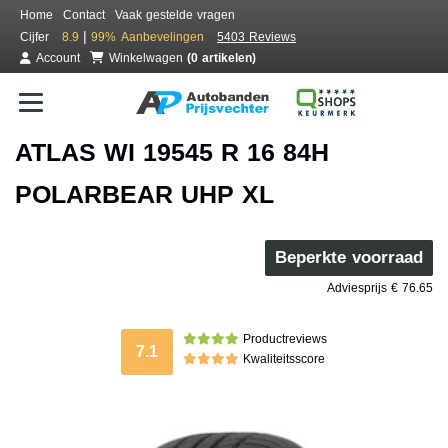
Home
Contact
Vaak gestelde vragen
|
Cijfer
8.9
99%
Aanbevelingen
5403 Reviews
Account
Winkelwagen
(0 artikelen)
ATLAS WI 19545 R 16 84H
POLARBEAR UHP XL
Beperkte voorraad
Adviesprijs € 76.65
Productreviews
7.1
Kwaliteitsscore