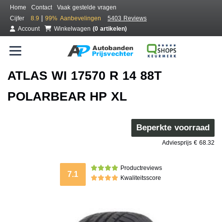
Home
Contact
Vaak gestelde vragen
|
Cijfer
8.9
99%
Aanbevelingen
5403 Reviews
Account
Winkelwagen
(0 artikelen)
ATLAS WI 17570 R 14 88T
POLARBEAR HP XL
Beperkte voorraad
Adviesprijs € 68.32
Productreviews
7.1
Kwaliteitsscore