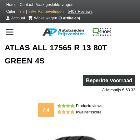
Home
Contact
Vaak gestelde vragen
|
Cijfer
8.9
99%
Aanbevelingen
5403 Reviews
Account
Winkelwagen
(0 artikelen)
ATLAS ALL 17565 R 13 80T
GREEN 4S
Beperkte voorraad
Adviesprijs € 63.32
Productreviews
7.4
Kwaliteitsscore